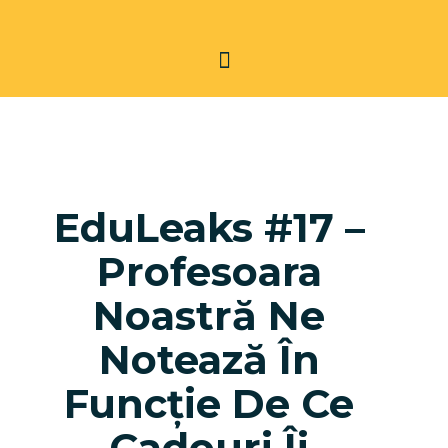
EduLeaks #17 –
Profesoara
Noastră Ne
Notează În
Funcție De Ce
Cadouri Îi