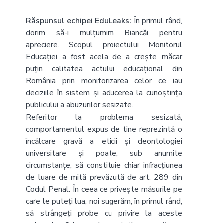
Răspunsul echipei EduLeaks:
În primul rând,
dorim să-i mulțumim Biancăi pentru
apreciere. Scopul proiectului Monitorul
Educației a fost acela de a crește măcar
puțin calitatea actului educațional din
România prin monitorizarea celor ce iau
deciziile în sistem și aducerea la cunoștința
publicului a abuzurilor sesizate.
Referitor la problema sesizată,
comportamentul expus de tine reprezintă o
încălcare gravă a eticii și deontologiei
universitare și poate, sub anumite
circumstanțe, să constituie chiar infracțiunea
de luare de mită prevăzută de art. 289 din
Codul Penal. În ceea ce privește măsurile pe
care le puteți lua, noi sugerăm, în primul rând,
să strângeți probe cu privire la aceste