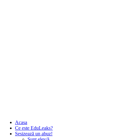
Skip
to
content
Acasa
Ce este EduLeaks?
Sesizează un abuz!
Sunt elev/ă