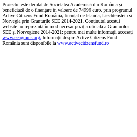
Proiectul este derulat de Societatea Academică din România și
beneficiază de o finanțare în valoare de 74996 euro, prin programul
Active Citizens Fund România, finanțat de Islanda, Liechtenstein și
Norvegia prin Granturile SEE 2014-2021. Conținutul acestui
website nu reprezintă în mod necesar poziția oficială a Granturilor
SEE și Norvegiene 2014-2021; pentru mai multe informații accesați
www.eeagrants.org.
Informații despre Active Citizens Fund
România sunt disponibile la
www.activecitizensfund.ro