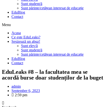
Sunt student/ă
Sunt părinte/cetățean interesat de educație
EduBlog
Contact
Menu
Acasa
Ce este EduLeaks?
Sesizează un abuz!
Sunt elev/ă
Sunt student/ă
Sunt părinte/cetățean interesat de educație
EduBlog
Contact
EduLeaks #8 – la facultatea mea se
acordă burse doar studenților de la buget
admin
September 6, 2023
2:59 pm