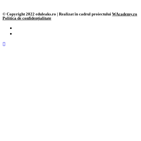
© Copyright 2022 eduleaks.ro | Realizat în cadrul proiectului
WAcademy.ro
Politica de confidențialitate