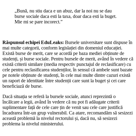
„
Bună, nu stiu daca e un abuz, dar la noi nu se dau
burse sociale daca esti la taxa, doar daca esti la buget.
Mie mi se pare incorect.
”
Răspunsul echipei EduLeaks:
Bursele universitare sunt dispuse în
mai multe categorii, conform legislației din domeniul educației.
Există burse de merit, care se acordă pe baza mediei obținute de
studenți, și burse sociale. Pentru bursele de merit, având în vedere că
există criterii similare (media respectiv punctajul de reclasificare) cu
cele pentru reclasificarea studenților, în sensul că ambele sunt bazate
pe notele obținute de studenți, în cele mai multe dintre cazuri există
un raport de identitate între studenții care sunt la buget și cei care
beneficiază de burse.
Dacă situația se referă la bursele sociale, atunci reprezintă o
încălcare a legii, având în vedere că nu pot fi adăugate criterii
suplimentare față de cele care țin de venit sau cele care justifică
încadrarea într-un grup vulnerabil. Ca atare, recomandăm să sesizezi
această problemă la nivelul rectorului și, dacă nu, să sesizezi
problema la nivelul ministerului.